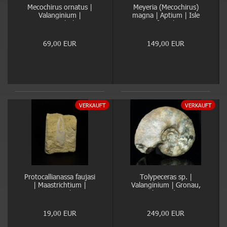
Mecochirus ornatus |
Meyeria (Mecochirus)
Valanginium |
magna | Aptium | Isle
Heisterholz
of Wight
69,00 EUR
149,00 EUR
VERKAUFT
VERKAUFT
Protocallianassa faujasi
Tolypeceras sp. |
| Maastrichtium |
Valanginium | Gronau,
Maastricht
Ziegelei Gerdemann
19,00 EUR
249,00 EUR