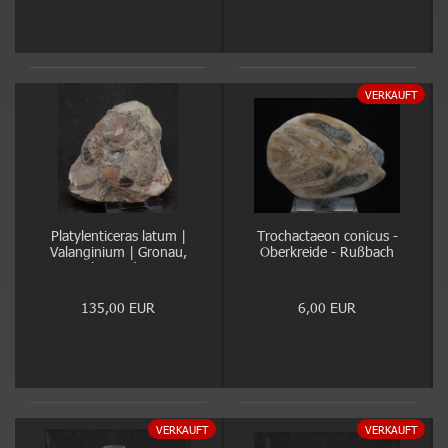
VERKAUFT
Platylenticeras latum |
Trochactaeon conicus -
Valanginium | Gronau,
Oberkreide - Rußbach
Ziegelei Gerdemann
135,00 EUR
6,00 EUR
VERKAUFT
VERKAUFT