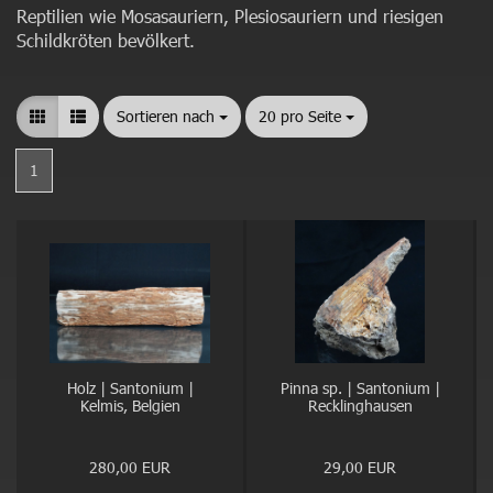
Reptilien wie Mosasauriern, Plesiosauriern und riesigen
Schildkröten bevölkert.
Sortieren nach
Sortieren nach
20 pro Seite
pro Seite
1
Holz | Santonium |
Pinna sp. | Santonium |
Kelmis, Belgien
Recklinghausen
280,00 EUR
29,00 EUR