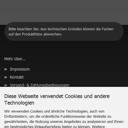
Bitte beachten Sie: Aus technischen Gründen können die Farben
auf den Produktfotos abweichen.
Mehr über...
Impressum
Kontakt
Versand- & Zahlungsbedingungen
Widerrufsrecht & Muster-Widerrufsformular
Diese Webseite verwendet Cookies und andere
AGB
Technologien
Privatsphäre und Datenschutz
Wir verwenden Cookies und ähnliche Technologien, auch von
Drittanbietern, um die ordentliche Funktionsweise der Website zu
Cookie Einstellungen
gewährleisten, die Nutzung unseres Angebotes zu analysieren und Ihnen
ein bestmögliches Einkaufserlebnis bieten zu können. Weitere