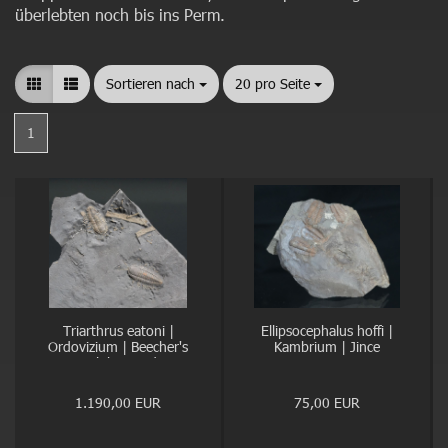
überlebten noch bis ins Perm.
Sortieren nach
Sortieren nach
20 pro Seite
pro Seite
1
Triarthrus eatoni |
Ellipsocephalus hoffi |
Ordovizium | Beecher's
Kambrium | Jince
Trilobite Bed
1.190,00 EUR
75,00 EUR