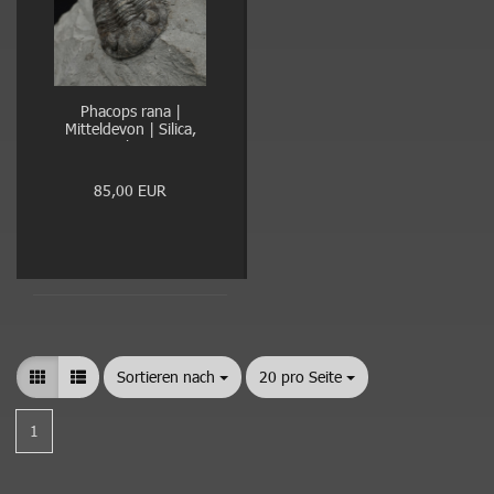
Phacops rana |
Mitteldevon | Silica,
Ohio
85,00 EUR
Sortieren nach
Sortieren nach
20 pro Seite
pro Seite
1