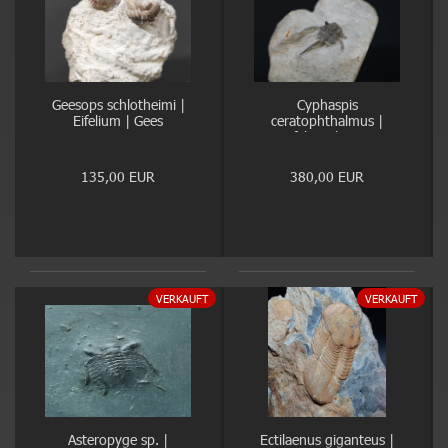
Geesops schlotheimi |
Cyphaspis
Eifelium | Gees
ceratophthalmus |
Eifelium | Gees
135,00 EUR
380,00 EUR
VERKAUFT
VERKAUFT
Asteropyge sp. |
Ectilaenus giganteus |