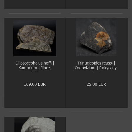
Ellipsocephalus hoffi |
Trinucleoides reussi |
Kambrium | Jince,
Ordovizium | Rokycany,
Tschechien
Tschechien
169,00 EUR
25,00 EUR