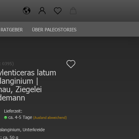
RATGEBER
ÜBER PALEOSTORIES
Auf
.:
0395
)
ylenticeras latum
den
langinium |
Merkzettel
au, Ziegelei
demann
Lieferzeit:
ca. 4-5 Tage
(Ausland abweichend)
alanginium, Unterkreide
:
ca. 50 g