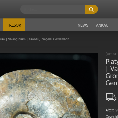
Suche...
TRESOR
NEWS
ANKAUF
latum | Valanginium | Gronau, Ziegelei Gerdemann
(Art.Nr
Plat
| Va
Gron
Ger
Alter:
V
Gewicht