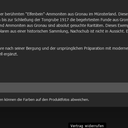
 der berühmten "Elfenbein"-Ammoniten aus Gronau im Münsterland. Dies
 bis zur Schließung der Tongrube 1917 die begehrtesten Funde aus Grona
e und Ammoniten aus Gronau sind absolut gesuchte Raritäten. Dieses Ex
aren aus einer historischen Sammlung, Nachschub ist nicht in Aussicht. E
re nach seiner Bergung und der ursprünglichen Präparation mit modern
ll ergänzt.
en können die Farben auf den Produktfotos abweichen.
Vertrag widerrufen