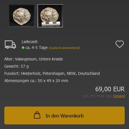
Lieferzeit:
A
ca. 4-5 Tage
(Ausland abweichend)
d
Alter:
Valanginium, Untere Kreide
M
Gewicht:
57 g
Fundort:
Heisterholz, Petershagen, NRW, Deutschland
Abmessungen ca.:
50 x 49 x 20 mm
69,00 EUR
inkl. 19% MwSt. zzgl.
Versand
In den Warenkorb