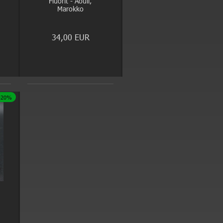
Fluorit - Aouli,
Marokko
34,00 EUR
-20%