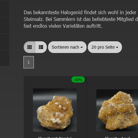
Das bekannteste Halogenid findet sich wohl in jeder
Steinsalz. Bei Sammlern ist das beliebteste Mitglied d
fast endlos vielen Varietäten auftritt.
Sortieren nach
Sortieren nach
20 pro Seite
pro Seite
1
-33%