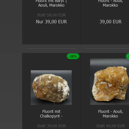
Fluorit mit Baryt |
Fluorit - Aouli,
Aouli, Marokko
Marokko
Statt 59,00 EUR
Nur 39,00 EUR
39,00 EUR
-38%
Fluorit mit
Fluorit - Aouli,
Chalkopyrit -
Marokko
Aouli, Marokko
Statt 39,00 EUR
Statt 49,00 EUR