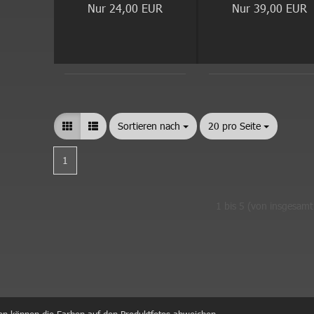
Nur 24,00 EUR
Nur 39,00 EUR
Sortieren nach
Sortieren nach
20 pro Seite
pro Seite
1
1
bis
5
(von insgesam