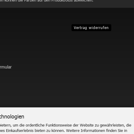
en können die Farben auf den Produktfotos abweichen.
Vertrag widerrufen
ormular
chnologien
etern, um die ordentliche Funktionsweise der Website zu gewährleisten, die
Onlineshop erstellen
mit Gambio.de © 2026
s Einkaufserlebnis bieten zu können. Weitere Informationen finden Sie in