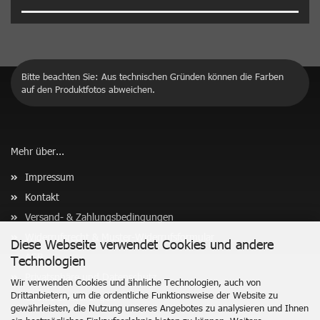
Bitte beachten Sie: Aus technischen Gründen können die Farben
auf den Produktfotos abweichen.
Mehr über...
Impressum
Kontakt
Versand- & Zahlungsbedingungen
Widerrufsrecht & Muster-Widerrufsformular
Diese Webseite verwendet Cookies und andere
AGB
Technologien
Privatsphäre und Datenschutz
Wir verwenden Cookies und ähnliche Technologien, auch von
Drittanbietern, um die ordentliche Funktionsweise der Website zu
Cookie Einstellungen
gewährleisten, die Nutzung unseres Angebotes zu analysieren und Ihnen