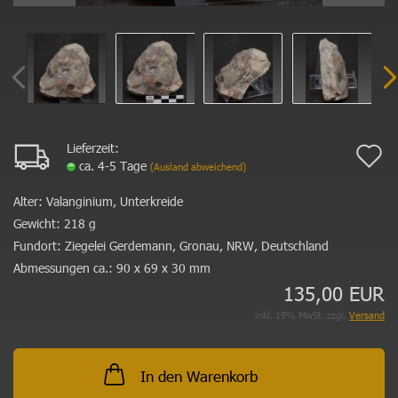
Lieferzeit:
A
ca. 4-5 Tage
(Ausland abweichend)
d
Alter:
Valanginium, Unterkreide
M
Gewicht:
218 g
Fundort:
Ziegelei Gerdemann, Gronau, NRW, Deutschland
Abmessungen ca.:
90 x 69 x 30 mm
135,00 EUR
inkl. 19% MwSt. zzgl.
Versand
In den Warenkorb