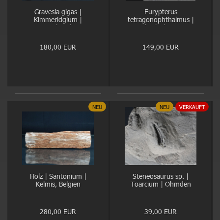
Gravesia gigas |
Eurypterus
Kimmeridgium |
tetragonophthalmus |
Frankreich
Silur | Ukraine
180,00 EUR
149,00 EUR
NEU
NEU
VERKAUFT
Holz | Santonium |
Steneosaurus sp. |
Kelmis, Belgien
Toarcium | Ohmden
280,00 EUR
39,00 EUR