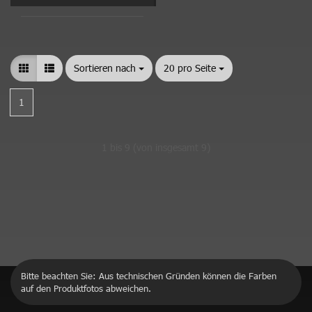
Sortieren nach
Sortieren nach
20 pro Seite
pro Seite
1
1
bis
9
(von insgesamt
9
)
Bitte beachten Sie: Aus technischen Gründen können die Farben
auf den Produktfotos abweichen.