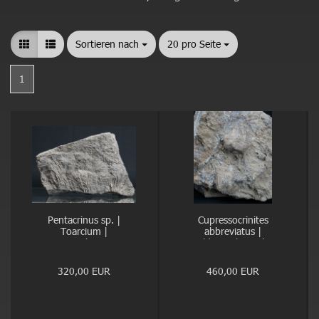
Sortieren nach
Sortieren nach
20 pro Seite
pro Seite
1
Pentacrinus sp. |
Cupressocrinites
Toarcium |
abbreviatus |
Dotternhausen
Mitteldevon | Gerolstein
320,00 EUR
460,00 EUR