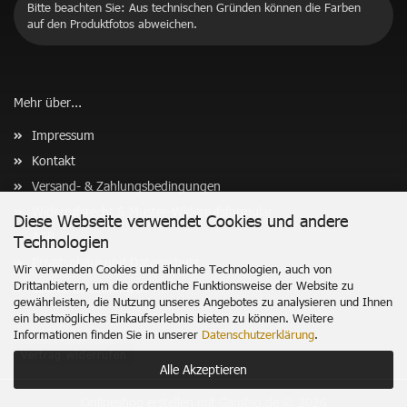
Bitte beachten Sie: Aus technischen Gründen können die Farben
auf den Produktfotos abweichen.
Mehr über...
Impressum
Kontakt
Versand- & Zahlungsbedingungen
Widerrufsrecht & Muster-Widerrufsformular
Diese Webseite verwendet Cookies und andere
AGB
Technologien
Privatsphäre und Datenschutz
Wir verwenden Cookies und ähnliche Technologien, auch von
Drittanbietern, um die ordentliche Funktionsweise der Website zu
Cookie Einstellungen
gewährleisten, die Nutzung unseres Angebotes zu analysieren und Ihnen
ein bestmögliches Einkaufserlebnis bieten zu können. Weitere
Informationen finden Sie in unserer
Datenschutzerklärung
.
Vertrag widerrufen
Alle Akzeptieren
Onlineshop erstellen
mit Gambio.de © 2026