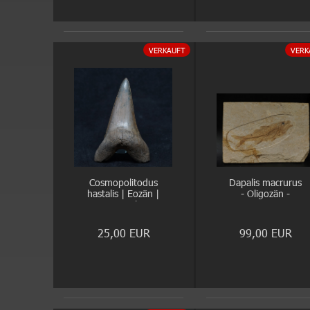
VERKAUFT
VERK
Cosmopolitodus
Dapalis macrurus
hastalis | Eozän |
- Oligozän -
Rumst, Belgien
Cereste
25,00 EUR
99,00 EUR