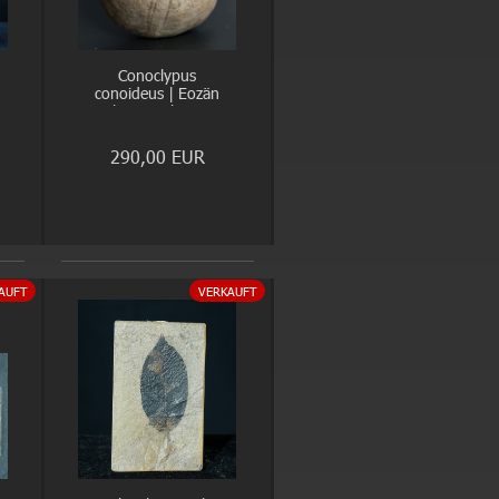
Conoclypus
conoideus | Eozän
| St. Pankratz
290,00 EUR
AUFT
VERKAUFT