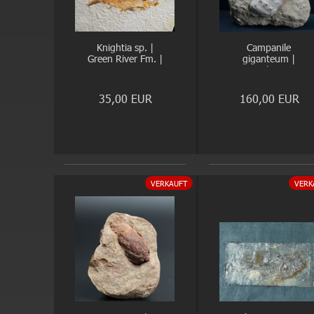
Knightia sp. |
Campanile
Green River Fm. |
giganteum |
Wyoming
Eozän | Pariser
Becken
35,00 EUR
160,00 EUR
VERKAUFT
VERK