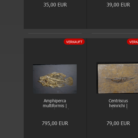
35,00 EUR
39,00 EUR
VERKAUFT
VERK
Amphiperca
Centriscus
multiformis |
heinrichi |
Eozän | Messel
Oligozän |
Wiesloch
795,00 EUR
79,00 EUR