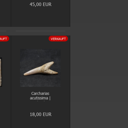
45,00 EUR
AUFT
VERKAUFT
Carcharias
acutissima |
Eozän | Balegem,
Belgien
18,00 EUR