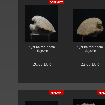
VERKAUFT
Cyprina rotundata
Cyprina rotundata
- Oligozän -
- Oligozän -
Doberg
Doberg
28,00 EUR
22,00 EUR
VERKAUFT
VERK