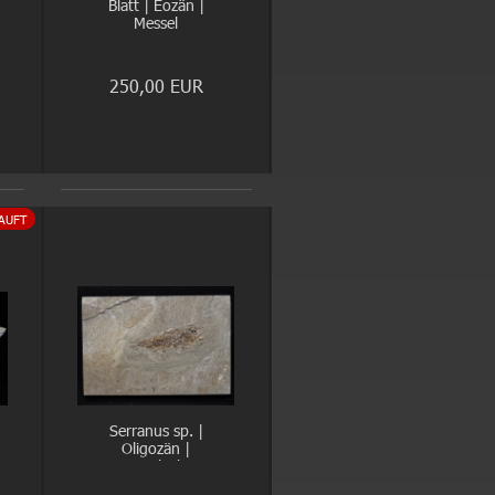
Blatt | Eozän |
Messel
250,00 EUR
AUFT
Serranus sp. |
Oligozän |
Wiesloch