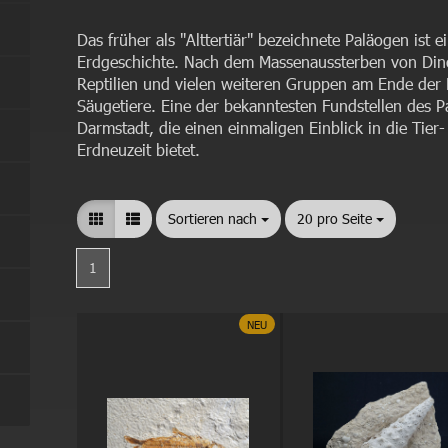
Das früher als "Alttertiär" bezeichnete Paläogen ist
Erdgeschichte. Nach dem Massenaussterben von Din
Reptilien und vielen weiteren Gruppen am Ende der 
Säugetiere. Eine der bekanntesten Fundstellen des P
Darmstadt, die einen einmaligen Einblick in die Tier
Erdneuzeit bietet.
Sortieren nach
Sortieren nach
20 pro Seite
pro Seite
1
NEU