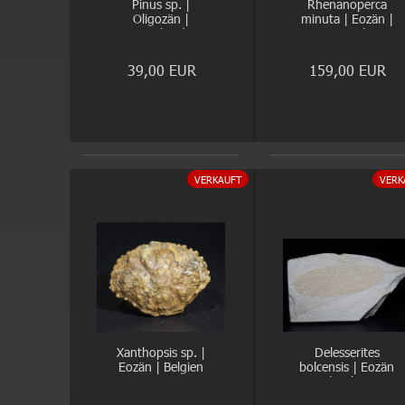
Pinus sp. |
Rhenanoperca
Oligozän |
minuta | Eozän |
Steinhardt
Messel
39,00 EUR
159,00 EUR
VERKAUFT
VERK
Xanthopsis sp. |
Delesserites
Eozän | Belgien
bolcensis | Eozän
| Bolca