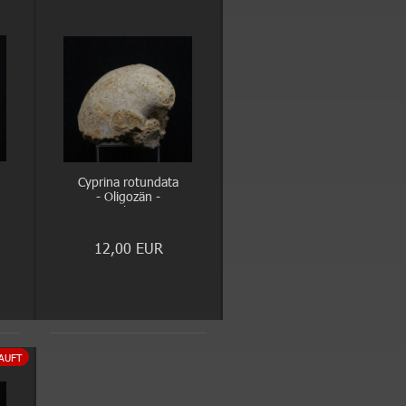
Cyprina rotundata
- Oligozän -
Doberg
12,00 EUR
AUFT