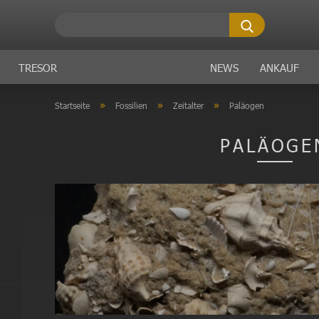
Suche...
TRESOR
NEWS
ANKAUF
»
»
»
Startseite
Fossilien
Zeitalter
Paläogen
PALÄOGE