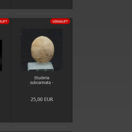
AUFT
VERKAUFT
Studeria
subcarinata -
Oligozän - Doberg
25,00 EUR