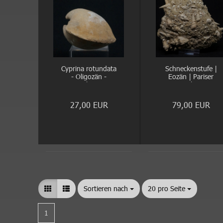
Cyprina rotundata
Schneckenstufe |
- Oligozän -
Eozän | Pariser
Doberg
Becken
27,00 EUR
79,00 EUR
Sortieren nach
Sortieren nach
20 pro Seite
pro Seite
1