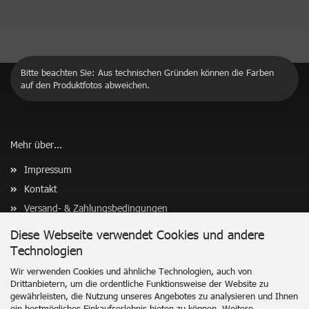
Bitte beachten Sie: Aus technischen Gründen können die Farben
auf den Produktfotos abweichen.
Mehr über...
Impressum
Kontakt
Versand- & Zahlungsbedingungen
Widerrufsrecht & Muster-Widerrufsformular
Diese Webseite verwendet Cookies und andere
AGB
Technologien
Privatsphäre und Datenschutz
Wir verwenden Cookies und ähnliche Technologien, auch von
Drittanbietern, um die ordentliche Funktionsweise der Website zu
Cookie Einstellungen
gewährleisten, die Nutzung unseres Angebotes zu analysieren und Ihnen
ein bestmögliches Einkaufserlebnis bieten zu können. Weitere