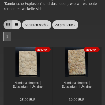
"Kambrische Explosion" und das Leben, wie wir es heute
kennen entwickelte sich.
Sortieren nach
Sortieren nach
20 pro Seite
pro Seite
1
VERKAUFT
VERKAUFT
Nemiana simplex |
Nemiana simplex |
Ediacarium | Ukraine
Ediacarium | Ukraine
25,00 EUR
30,00 EUR