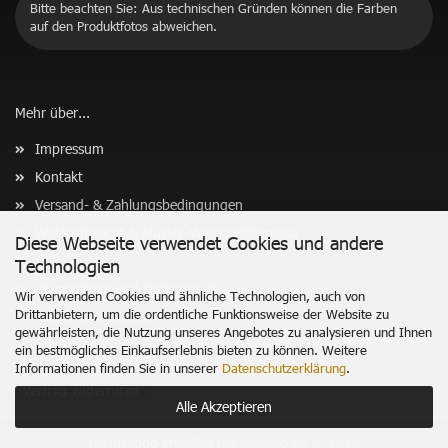
Bitte beachten Sie: Aus technischen Gründen können die Farben
auf den Produktfotos abweichen.
Mehr über...
Impressum
Kontakt
Versand- & Zahlungsbedingungen
Widerrufsrecht & Muster-Widerrufsformular
Diese Webseite verwendet Cookies und andere
AGB
Technologien
Privatsphäre und Datenschutz
Wir verwenden Cookies und ähnliche Technologien, auch von
Drittanbietern, um die ordentliche Funktionsweise der Website zu
Cookie Einstellungen
gewährleisten, die Nutzung unseres Angebotes zu analysieren und Ihnen
ein bestmögliches Einkaufserlebnis bieten zu können. Weitere
Informationen finden Sie in unserer
Datenschutzerklärung
.
Vertrag widerrufen
Alle Akzeptieren
Onlineshop erstellen
mit Gambio.de © 2026