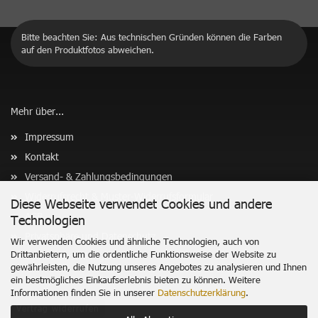
Bitte beachten Sie: Aus technischen Gründen können die Farben
auf den Produktfotos abweichen.
Mehr über...
Impressum
Kontakt
Versand- & Zahlungsbedingungen
Widerrufsrecht & Muster-Widerrufsformular
Diese Webseite verwendet Cookies und andere
AGB
Technologien
Privatsphäre und Datenschutz
Wir verwenden Cookies und ähnliche Technologien, auch von
Drittanbietern, um die ordentliche Funktionsweise der Website zu
Cookie Einstellungen
gewährleisten, die Nutzung unseres Angebotes zu analysieren und Ihnen
ein bestmögliches Einkaufserlebnis bieten zu können. Weitere
Informationen finden Sie in unserer
Datenschutzerklärung
.
Vertrag widerrufen