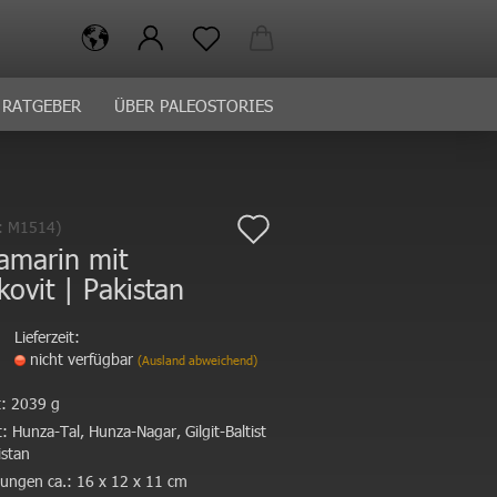
RATGEBER
ÜBER PALEOSTORIES
Auf
.:
M1514
)
amarin mit
den
ovit | Pakistan
Merkzettel
Lieferzeit:
nicht verfügbar
(Ausland abweichend)
:
2039 g
:
Hunza-Tal, Hunza-Nagar, Gilgit-Baltist
istan
ungen ca.:
16 x 12 x 11 cm