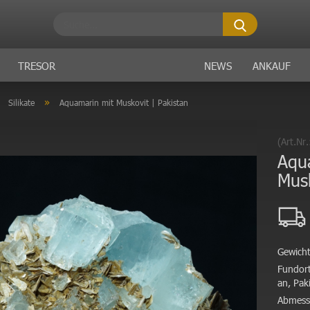
Suche...
TRESOR
NEWS
ANKAUF
»
»
Silikate
Aquamarin mit Muskovit | Pakistan
(Art.Nr
Aqu
Musk
Gewicht
Fundort
an, Pak
Abmess