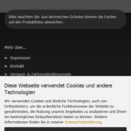
Bitte beachten Sie: Aus technischen Gründen können die Farben
auf den Produktfotos abweichen.
Mehr über...
Impressum
Kontakt
Versand- & Zahlungsbedingungen
Widerrufsrecht & Muster-Widerrufsformular
Diese Webseite verwendet Cookies und andere
AGB
Technologien
Privatsphäre und Datenschutz
Wir verwenden Cookies und ähnliche Technologien, auch von
Drittanbietern, um die ordentliche Funktionsweise der Website zu
Cookie Einstellungen
gewährleisten, die Nutzung unseres Angebotes zu analysieren und Ihnen
ein bestmögliches Einkaufserlebnis bieten zu können. Weitere
Informationen finden Sie in unserer
Datenschutzerklärung
.
Vertrag widerrufen