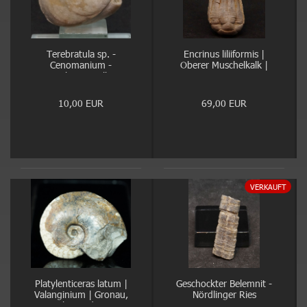
Terebratula sp. -
Encrinus liliiformis |
Cenomanium -
Oberer Muschelkalk |
Kassenberg, Mülheim
Kreis Höxter
10,00 EUR
69,00 EUR
VERKAUFT
Platylenticeras latum |
Geschockter Belemnit -
Valanginium | Gronau,
Nördlinger Ries
Ziegelei Gerdemann