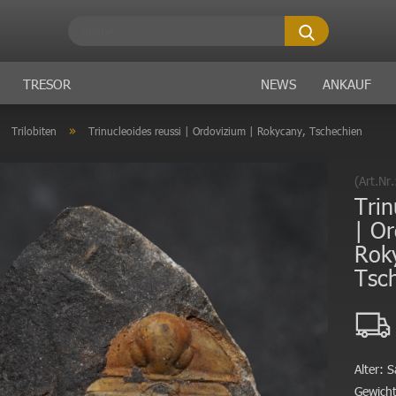
Suche...
TRESOR
NEWS
ANKAUF
»
»
Trilobiten
Trinucleoides reussi | Ordovizium | Rokycany, Tschechien
(Art.Nr
Trin
| Or
Rok
Tsc
Alter:
S
Gewicht