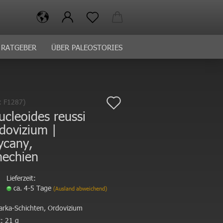
RATGEBER
ÜBER PALEOSTORIES
Auf
.:
F1287
)
ucleoides reussi
den
dovizium |
Merkzettel
ycany,
hechien
Lieferzeit:
ca. 4-5 Tage
(Ausland abweichend)
arka-Schichten, Ordovizium
:
21 g