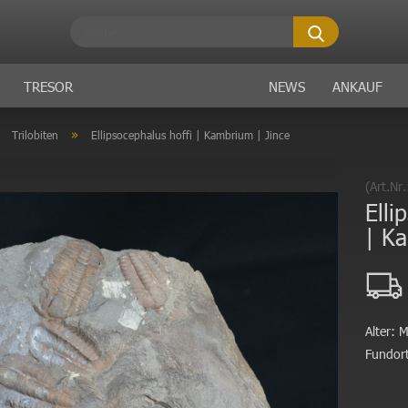
Suche...
TRESOR
NEWS
ANKAUF
»
»
Trilobiten
Ellipsocephalus hoffi | Kambrium | Jince
(Art.Nr
Elli
| Ka
Alter:
M
Fundort