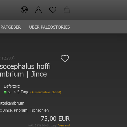
RATGEBER
ÜBER PALEOSTORIES
Auf
.:
F2290
)
psocephalus hoffi
den
mbrium | Jince
Merkzettel
Lieferzeit:
ca. 4-5 Tage
(Ausland abweichend)
ittelkambrium
:
Jince, Pribram, Tschechien
75,00 EUR
inkl. 19% MwSt. zzgl.
Versand