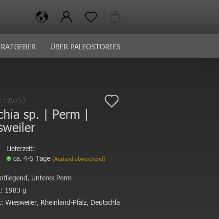
RATGEBER
ÜBER PALEOSTORIES
Auf
.:
F3575
)
hia sp. | Perm |
den
sweiler
Merkzettel
Lieferzeit:
ca. 4-5 Tage
(Ausland abweichend)
otliegend, Unteres Perm
:
1983 g
:
Wiesweiler, Rheinland-Pfalz, Deutschla