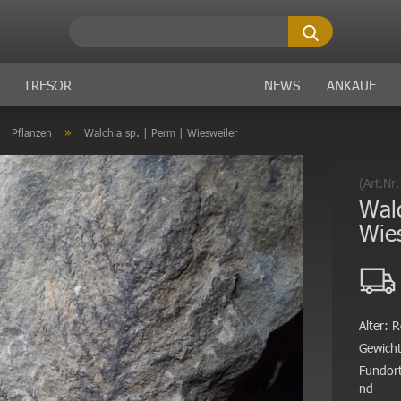
Suche...
TRESOR
NEWS
ANKAUF
»
»
Pflanzen
Walchia sp. | Perm | Wiesweiler
(Art.Nr
Walc
Wie
Alter:
R
Gewicht
Fundort
nd