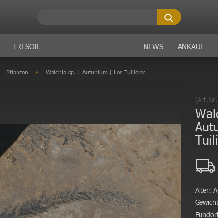
Suche...
TRESOR
NEWS
ANKAUF
»
»
Pflanzen
Walchia sp. | Autunium | Les Tuilières
(Art.Nr
Walc
Aut
Tuil
Alter:
A
Gewicht
Fundort