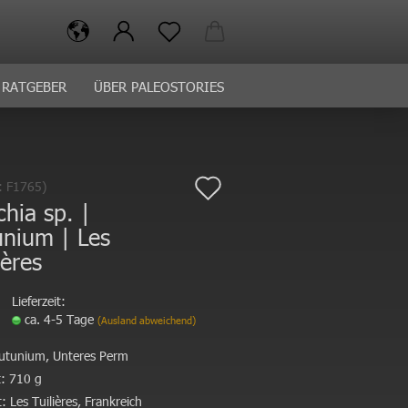
RATGEBER
ÜBER PALEOSTORIES
Auf
.:
F1765
)
hia sp. |
den
unium | Les
Merkzettel
ières
Lieferzeit:
ca. 4-5 Tage
(Ausland abweichend)
utunium, Unteres Perm
:
710 g
:
Les Tuilières, Frankreich