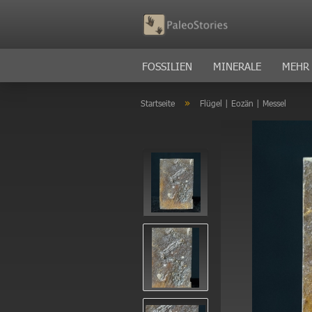
FOSSILIEN
MINERALE
MEHR
»
Startseite
Flügel | Eozän | Messel