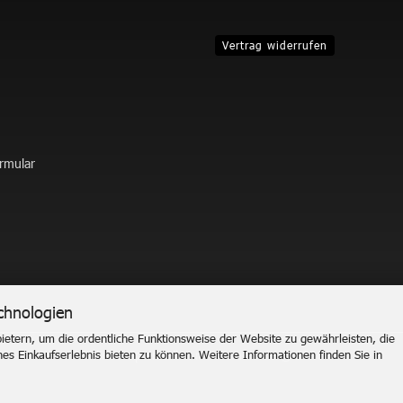
Vertrag widerrufen
ormular
chnologien
etern, um die ordentliche Funktionsweise der Website zu gewährleisten, die
Onlineshop erstellen
mit Gambio.de © 2026
s Einkaufserlebnis bieten zu können. Weitere Informationen finden Sie in