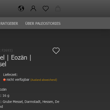
RATGEBER
ÜBER PALEOSTORIES
Auf
.:
F2693
)
el | Eozän |
den
sel
Merkzettel
Lieferzeit:
nicht verfügbar
(Ausland abweichend)
ozän
:
16 g
:
Grube Messel, Darmstadt, Hessen, De
nd