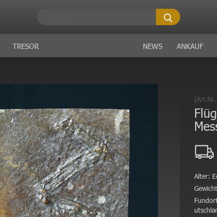
Suche...
TRESOR
NEWS
ANKAUF
(Art.Nr
Flüg
Mes
Alter:
E
Gewicht
Fundort
utschla