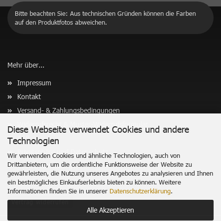
Bitte beachten Sie: Aus technischen Gründen können die Farben
auf den Produktfotos abweichen.
Mehr über...
Impressum
Kontakt
Versand- & Zahlungsbedingungen
Widerrufsrecht & Muster-Widerrufsformular
Diese Webseite verwendet Cookies und andere
AGB
Technologien
Privatsphäre und Datenschutz
Wir verwenden Cookies und ähnliche Technologien, auch von
Drittanbietern, um die ordentliche Funktionsweise der Website zu
Cookie Einstellungen
gewährleisten, die Nutzung unseres Angebotes zu analysieren und Ihnen
ein bestmögliches Einkaufserlebnis bieten zu können. Weitere
Informationen finden Sie in unserer
Datenschutzerklärung
.
Vertrag widerrufen
Alle Akzeptieren