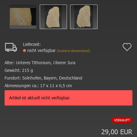
Lieferzeit:
A
nicht verfügbar
(Ausland abweichend)
d
Alter:
Unteres Tithonium, Oberer Jura
M
Gewicht:
215 g
Fundort:
Solnhofen, Bayern, Deutschland
Abmessungen ca.:
17 x 11 x 0,5 cm
Artikel ist aktuell nicht verfügbar.
VERKAUFT
29,00 EUR