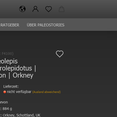
RATGEBER
ÜBER PALEOSTORIES
Auf
.:
F4100
)
olepis
den
olepidotus |
Merkzettel
on | Orkney
Lieferzeit:
nicht verfügbar
(Ausland abweichend)
evon
:
884 g
:
Orkney, Schottland, UK