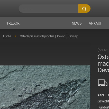
Suche...
TRESOR
NEWS
ANKAUF
»
»
Fische
Osteolepis macrolepidotus | Devon | Orkney
(Art.Nr
Oste
macr
Dev
Alter:
D
Gewicht
Fundort