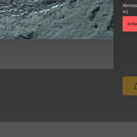
Abmess
m)
Artik