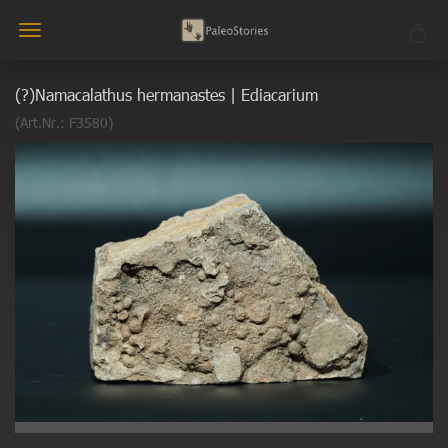
(?)Namacalathus hermanastes | Ediacarium
(Art.Nr.:
F3580
)