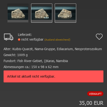
Lieferzeit:
A
nicht verfügbar
(Ausland abweichend)
d
Alter:
Kuibis-Quarzit, Nama-Gruppe, Ediacarium, Neoproterozoikum
M
Gewicht:
1009 g
Fundort:
Fish River-Gebiet, ||Karas, Namibia
Abmessungen ca.:
150 x 98 x 62 mm
Artikel ist aktuell nicht verfügbar.
VERKAUFT
35,00 EUR