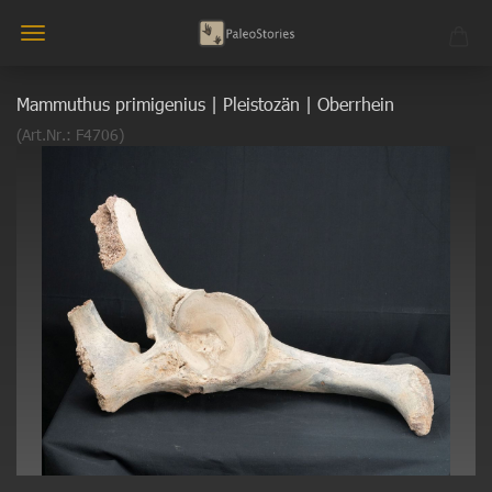
Mammuthus primigenius | Pleistozän | Oberrhein
(Art.Nr.:
F4706
)