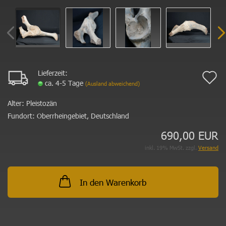
Lieferzeit:
A
ca. 4-5 Tage
(Ausland abweichend)
d
Alter:
Pleistozän
M
Fundort:
Oberrheingebiet, Deutschland
690,00 EUR
inkl. 19% MwSt. zzgl.
Versand
In den Warenkorb