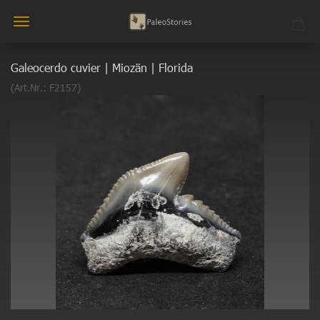
Galeocerdo cuvier | Miozän | Florida
(Art.Nr.:
F2157
)