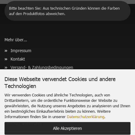
Bitte beachten Sie: Aus technischen Gründen können die Farben
auf den Produktfotos abweichen.
Mehr über...
Impressum
Kontakt
Versand- & Zahlungsbedingungen
Widerrufsrecht & Muster-Widerrufsformular
Diese Webseite verwendet Cookies und andere
AGB
Technologien
Privatsphäre und Datenschutz
Wir verwenden Cookies und ähnliche Technologien, auch von
Drittanbietern, um die ordentliche Funktionsweise der Website zu
Cookie Einstellungen
gewährleisten, die Nutzung unseres Angebotes zu analysieren und Ihnen
ein bestmögliches Einkaufserlebnis bieten zu können. Weitere
Informationen finden Sie in unserer
Datenschutzerklärung
.
Vertrag widerrufen
Alle Akzeptieren