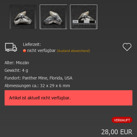
Lieferzeit:
A
nicht verfügbar
(Ausland abweichend)
d
Alter:
Miozän
M
Gewicht:
4 g
Fundort:
Panther Mine, Florida, USA
Abmessungen ca.:
32 x 29 x 6 mm
Artikel ist aktuell nicht verfügbar.
VERKAUFT
28,00 EUR