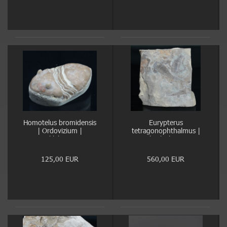
Homotelus bromidensis
Eurypterus
| Ordovizium |
tetragonophthalmus |
Oklahoma
Silur | Ukraine
125,00 EUR
560,00 EUR