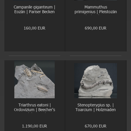
Campanile giganteum |
Mammuthus
Eozän | Pariser Becken
primigenius | Pleistozän
| Oberrhein
160,00 EUR
690,00 EUR
Triarthrus eatoni |
Stenopterygius sp. |
Ordovizium | Beecher's
Toarcium | Holzmaden
Trilobite Bed
1.190,00 EUR
670,00 EUR