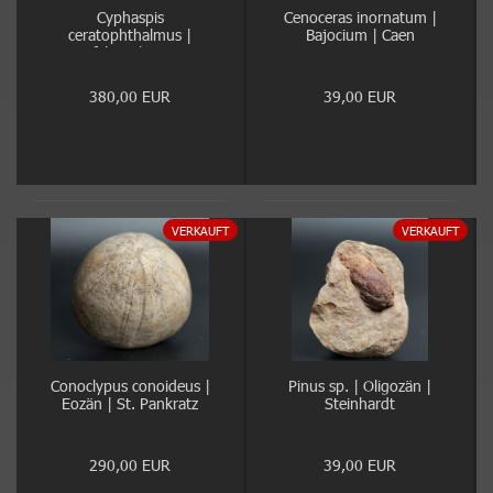
Cyphaspis
Cenoceras inornatum |
ceratophthalmus |
Bajocium | Caen
Eifelium | Gees
380,00 EUR
39,00 EUR
VERKAUFT
VERKAUFT
Conoclypus conoideus |
Pinus sp. | Oligozän |
Eozän | St. Pankratz
Steinhardt
290,00 EUR
39,00 EUR