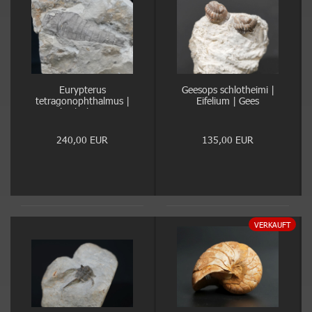
Eurypterus
Geesops schlotheimi |
tetragonophthalmus |
Eifelium | Gees
Silur | Ukraine
240,00 EUR
135,00 EUR
VERKAUFT