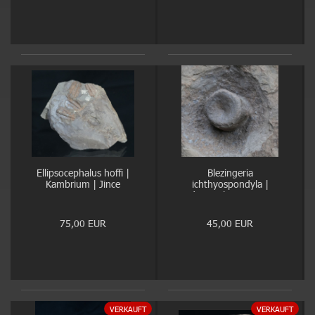
Ellipsocephalus hoffi |
Blezingeria
Kambrium | Jince
ichthyospondyla |
Ladinium | Rems-Murr-
Kreis
75,00 EUR
45,00 EUR
VERKAUFT
VERKAUFT