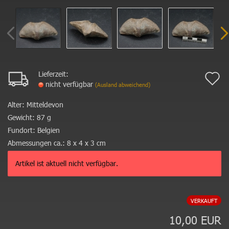
Lieferzeit:
A
nicht verfügbar
(Ausland abweichend)
d
Alter:
Mitteldevon
M
Gewicht:
87 g
Fundort:
Belgien
Abmessungen ca.:
8 x 4 x 3 cm
Artikel ist aktuell nicht verfügbar.
VERKAUFT
10,00 EUR