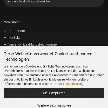
auf den Produktfotos abweichen.
Mehr über...
Impressum
Kontakt
Versand- & Zahlungsbedingungen
Widerrufsrecht & Muster-Widerrufsformular
Diese Webseite verwendet Cookies und andere
AGB
Technologien
Privatsphäre und Datenschutz
Wir verwenden Cookies und ähnliche Technologien, auch von
Drittanbietern, um die ordentliche Funktionsweise der Website zu
Cookie Einstellungen
gewährleisten, die Nutzung unseres Angebotes zu analysieren und Ihnen
ein bestmögliches Einkaufserlebnis bieten zu können. Weitere
Informationen finden Sie in unserer
Datenschutzerklärung
.
Vertrag widerrufen
Alle Akzeptieren
Onlineshop erstellen
mit Gambio.de © 2026
Weitere Informationen