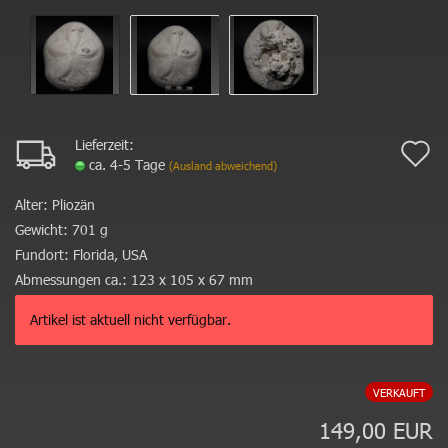
Lieferzeit:
A
ca. 4-5 Tage
(Ausland abweichend)
d
Alter:
Pliozän
M
Gewicht:
701 g
Fundort:
Florida, USA
Abmessungen ca.:
123 x 105 x 67 mm
Artikel ist aktuell nicht verfügbar.
VERKAUFT
149,00 EUR