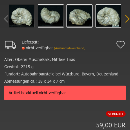
Lieferzeit:
A
nicht verfügbar
(Ausland abweichend)
d
Alter:
Oberer Muschelkalk, Mittlere Trias
M
Gewicht:
2215 g
Fundort:
Autobahnbaustelle bei Würzburg, Bayern, Deutschland
Abmessungen ca.:
18 x 14 x 7 cm
Artikel ist aktuell nicht verfügbar.
VERKAUFT
59,00 EUR