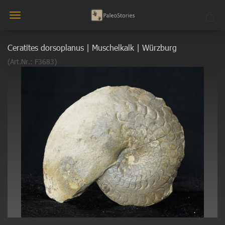
Ceratites dorsoplanus | Muschelkalk | Würzburg
(Art.Nr.:
F3683
)