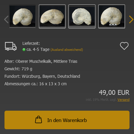
Lieferzeit:
A
ca. 4-5 Tage
(Ausland abweichend)
d
Alter:
Oberer Muschelkalk, Mittlere Trias
M
Gewicht:
719 g
Fundort:
Würzburg, Bayern, Deutschland
Abmessungen ca.:
16 x 13 x 3 cm
49,00 EUR
inkl. 19% MwSt. zzgl.
Versand
In den Warenkorb