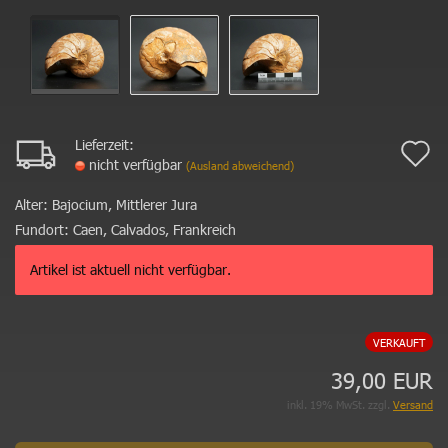
Lieferzeit:
A
nicht verfügbar
(Ausland abweichend)
d
Alter:
Bajocium, Mittlerer Jura
M
Fundort:
Caen, Calvados, Frankreich
Artikel ist aktuell nicht verfügbar.
VERKAUFT
39,00 EUR
inkl. 19% MwSt. zzgl.
Versand