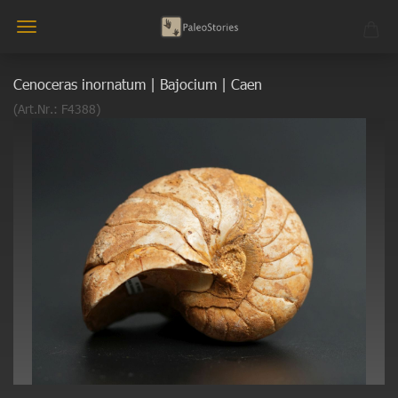
Cenoceras inornatum | Bajocium | Caen
(Art.Nr.:
F4388
)